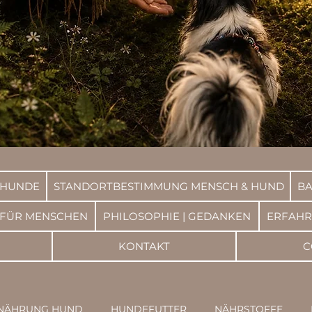
 HUNDE
STANDORTBESTIMMUNG MENSCH & HUND
BA
 FÜR MENSCHEN
PHILOSOPHIE | GEDANKEN
ERFAH
KONTAKT
C
NÄHRUNG HUND
HUNDEFUTTER
NÄHRSTOFFE