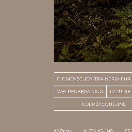
DIE MENSCHEN-TRAINERIN FÜR
WELPENBERATUNG
IMPULSE
ÜBER JACQUELINE
All Posts
AUFKLÄRUNG
ER