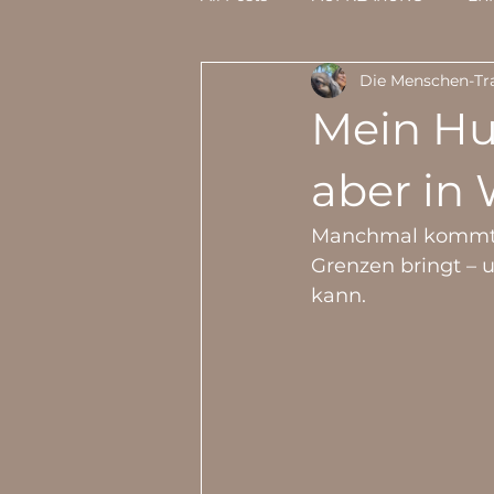
Die Menschen-Tra
ERNÄHRUNG HUND
MEIN
Mein Hu
GESUNDHEIT
BLÖDSINN-
aber in 
Manchmal kommt ei
MEINE MEINUNG
MEINE P
Grenzen bringt – 
kann.