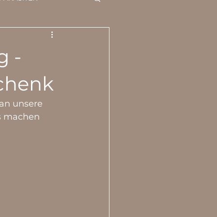
HRUNG
 -
PEN
schenk
an unsere 
ns machen 