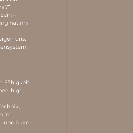
hr?“
sein – 
ung hat mir 
igen uns: 
vensystem 
e Fähigkeit 
beruhige, 
echnik, 
h im 
 und klarer 