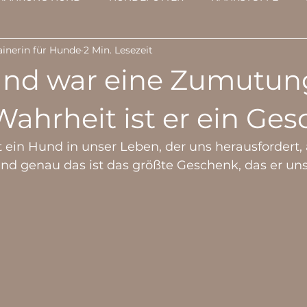
inerin für Hunde
2 Min. Lesezeit
E GESCHICHTE
HYPERVIGILANZ-NERVENSYSTEM
FÜ
nd war eine Zumutung
DES-TAGES
NATURHEILKUNDE
VERHALTEN
WEL
Wahrheit ist er ein Ge
n Hund in unser Leben, der uns herausfordert, 
HILOSOPHIE
CBD
und genau das ist das größte Geschenk, das er u