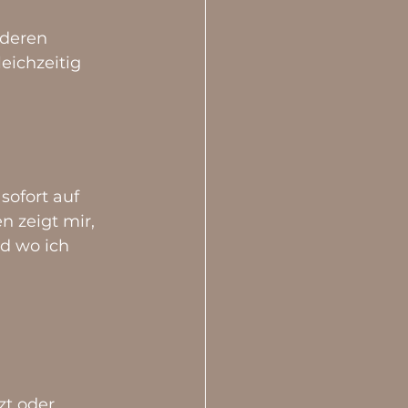
nderen 
eichzeitig 
sofort auf 
 zeigt mir, 
d wo ich 
 
t oder 