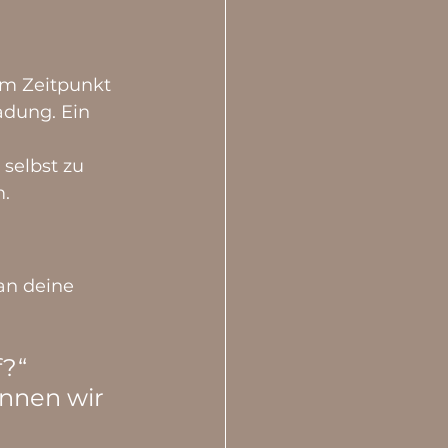
m Zeitpunkt 
adung. Ein 
 selbst zu 
m.
an deine 
?“ 
nnen wir 