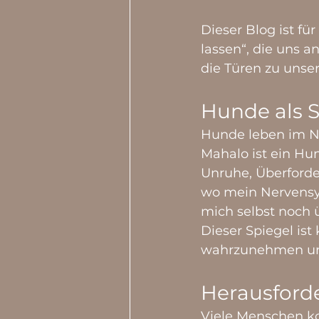
Dieser Blog ist fü
lassen“, die uns a
die Türen zu unser
Hunde als 
Hunde leben im Ne
Mahalo ist ein Hun
Unruhe, Überforder
wo mein Nervensys
mich selbst noch 
Dieser Spiegel ist
wahrzunehmen und
Herausford
Viele Menschen ko