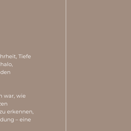
rheit, Tiefe 
halo, 
 den 
m war, wie 
zen 
 zu erkennen, 
adung – eine 