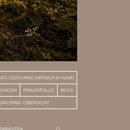
SIS-COACHING MENSCH & HUND
RUNGEN
PRAXISFÄLLE
BLOG
OACHING-ÜBERSICHT
PARASITEN