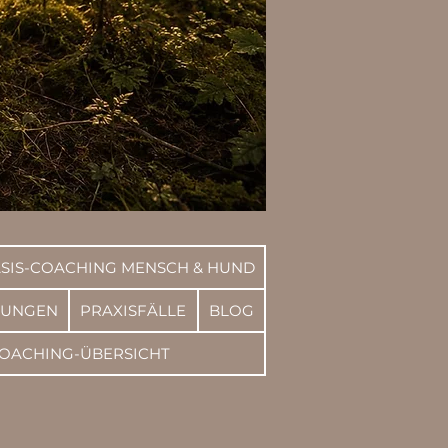
SIS-COACHING MENSCH & HUND
RUNGEN
PRAXISFÄLLE
BLOG
OACHING-ÜBERSICHT