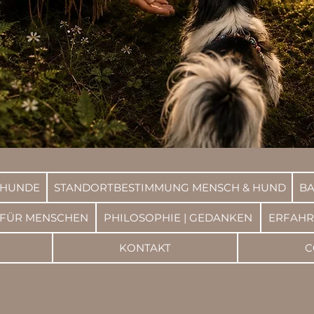
 HUNDE
STANDORTBESTIMMUNG MENSCH & HUND
BA
 FÜR MENSCHEN
PHILOSOPHIE | GEDANKEN
ERFAH
KONTAKT
C