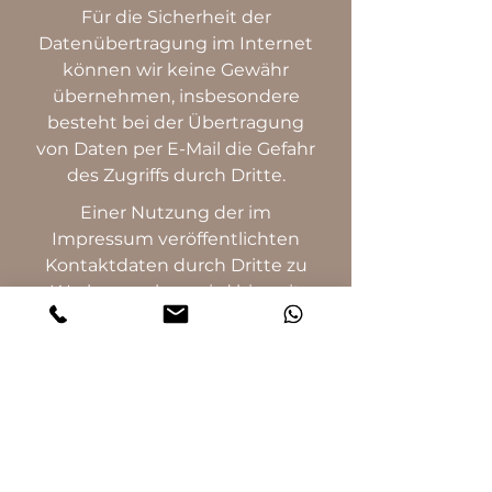
Für die Sicherheit der
Datenübertragung im Internet
können wir keine Gewähr
übernehmen, insbesondere
besteht bei der Übertragung
von Daten per E-Mail die Gefahr
des Zugriffs durch Dritte.
Einer Nutzung der im
Impressum veröffentlichten
Kontaktdaten durch Dritte zu
Werbezwecken wird hiermit
ausdrücklich widersprochen.
Der Betreiber behält sich für
den Fall unverlangt
zugesandter Werbe- oder
Informationsmaterialien
ausdrücklich rechtliche Schritte
vor.