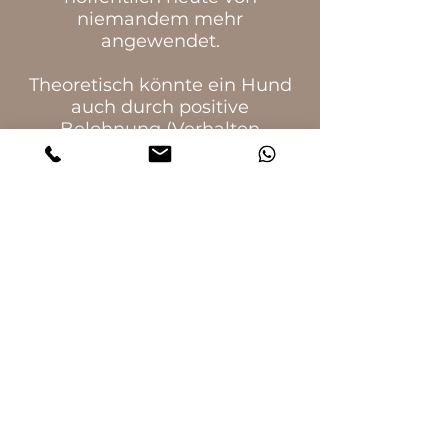
niemandem mehr
angewendet.
Theoretisch könnte ein Hund
auch durch positive
Belohnung (Verhalten
beeinflussen über
beispielsweise
Futterbelohnung) in die
erlernte Hilflosigkeit geraten.
Auch hier kann Kontrollverlust
stattfinden. Dann nämlich,
wenn dem Hund eine
Belohnung so wichtig ist, dass
er dafür bereit ist, alles zu tun,
was von ihm gefordert wird,
auch wenn er dies ansonsten
niemals aus freien Stücken
zeigen würde. Problematisch
ist das auch dann, wenn ein