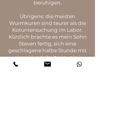
beruhigen.
Übrigens: die meisten
Wurmkuren sind teurer als die
Kotuntersuchung im Labor.
Kürzlich brachte es mein Sohn
Steven fertig, sich eine
geschlagene halbe Stunde mit
einer Hundehalterin „ein´
abzusabbeln“, die es sich in den
Kopf gesetzt hatte, mal eben
eine Wurmkur beim Tierarzt
„`rauszuholen.“
Maine Güde, es nervt, wenn
Tierhalter ohne nachzudenken
an Gifte ranwollen, um sie ihren
Haustieren nach ihrem Gusto
reinzuballern.