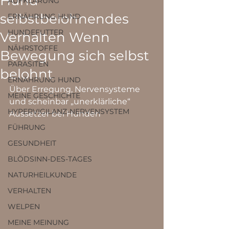
Hund
AUFKLÄRUNG
selbstbelohnendes
ERNÄHRUNG HUND
HUNDEFUTTER
Verhalten Wenn
NÄHRSTOFFE
Bewegung sich selbst
PARASITEN
belohnt
ERNÄHRUNG HUND
Über Erregung, Nervensysteme 
MEINE GESCHICHTE
und scheinbar „unerklärliche“ 
HYPERVIGILANZ-NERVENSYSTEM
Aussetzer bei Hunden
FÜHRUNG
GESUNDHEIT
BLÖDSINN-DES-TAGES
NATURHEILKUNDE
VERHALTEN
WELPEN
MEINE MEINUNG