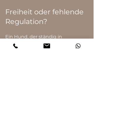
Freiheit oder fehlende 
Regulation?
Ein Hund, der ständig in 
Bewegung ist, wirkt oft 
frei.Tatsächlich fehlt ihm häufig 
etwas Entscheidendes: 
innere 
Steuerung
.
Freiheit bedeutet nicht:
immer rennen zu müssen
ständig reagieren zu müssen
sich nicht stoppen zu können
Freiheit bedeutet:
Wahlmöglichkeiten zu haben
Spannung auf- und abbauen 