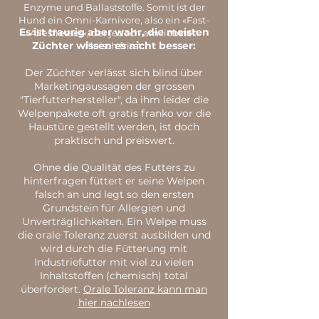
Enzyme und Ballaststoffe. Somit ist der
Hund ein Omni-Karnivore, also ein «Fast-
Es ist traurig aber wahr, die meisten
Allesfresser», der jedoch am liebsten
Züchter wissen es nicht besser:
Fleisch frisst.
Der Züchter verlässt sich blind über
Marketingaussagen der grossen
"Tierfutterhersteller", da ihm leider die
Welpenpakete oft gratis franko vor die
Haustüre gestellt werden, ist doch
praktisch und preiswert.
Ohne die Qualität des Futters zu
hinterfragen füttert er seine Welpen
falsch an und legt so den ersten
Grundstein für Allergien und
Unverträglichkeiten. Ein Welpe muss
die orale Toleranz zuerst ausbilden und
wird durch die Fütterung mit
Industriefutter mit viel zu vielen
Inhaltstoffen (chemisch) total
überfordert.
Orale Toleranz kann man
hier nachlesen