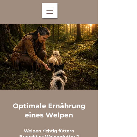
Optimale Ernährung
eines Welpen
Welpen richtig füttern
Braucht es Welpenfutter ?