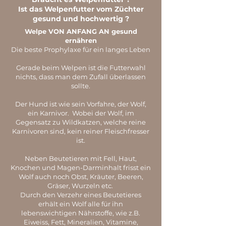
Ist das Welpenfutter vom Züchter
gesund und hochwertig ?
Welpe VON ANFANG AN gesund
ernähren
Die beste Prophylaxe für ein langes Leben
Gerade beim Welpen ist die Futterwahl
nichts, dass man dem Zufall überlassen
sollte.
Der Hund ist wie sein Vorfahre, der Wolf,
ein Karnivor. Wobei der Wolf, im
Gegensatz zu Wildkatzen, welche reine
Karnivoren sind, kein reiner Fleischfresser
ist.
Neben Beutetieren mit Fell, Haut,
Knochen und Magen-Darminhalt frisst ein
Wolf auch noch Obst, Kräuter, Beeren,
Gräser, Wurzeln etc.
Durch den Verzehr eines Beutetieres
erhält ein Wolf alle für ihn
lebenswichtigen Nährstoffe, wie z.B.
Eiweiss, Fett, Mineralien, Vitamine,