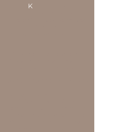
K
ICH SEHE DAS
DIFFERENZIERTER
Du bist nicht das Problem, aber
Dein Hund
spürt genau, was wirklich in Dir
vorgeht.
Der Mensch wächst an seinen
Aufgaben und manchmal eben
auch an seinem Hund.
UND GENAU DA SETZEN WIR AN
Verhalten beim Hund entsteht
nie isoliert. Wenn sinnvoll
beziehe ich auch Themen wie
Ernährung
und körperliches
Wohlbefinden mit ein. Gerade
im Bereich Tierernährung