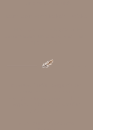
Hundeplatz abrufst.
Denn dein Hund ist kein Projekt.
DEIN HUND IST EIN SOZIALES
LEBEWESEN UND ER ORIENTIERT
SICH AN DIR
Im ersten Treffen zeige ich den
Menschen oft innerhalb
weniger Minuten, was der Hund
eigentlich braucht, worauf er
sofort reagiert.
Nicht durch irgend eine
Technik.