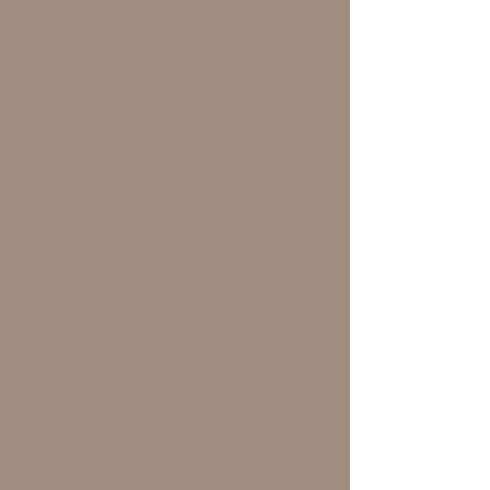
Nicht durch Leckerli. Keine
Tricks.
Sondern durch meine klare
Präsenz und Ausstrahlung, die
unmittelbar auf den Hund wirkt.
Die meisten sind dann
erstaunt und fragen:
„WAS HAST DU GERADE
MIT MEINEM HUND
GEMACHT?“
Meine Antwort ist immer
dieselbe:
Ich war einfach klar für
Deinen Hund - in meiner
Präsenz