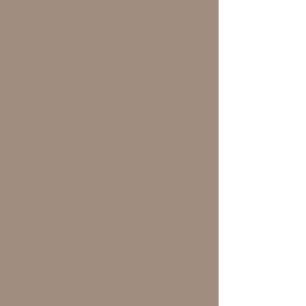
begegnen mir immer wieder
Empfehlungen, die ich
persönlich kritisch sehe.
Deshalb ist es mir wichtig,
Hundemenschen sachlich
aufzuklären und individuelle
Wege aufzuzeigen - ohne Druck
und ohne Schuldgefühle -
DEIN HUND BRINGT DICH IM
ALLTAG AN DEINE GRENZEN?
Er zieht an der Leine
Reagiert auf andere Hunde
Macht Randale an der Haustür
Ist ständig angespannt,
nervös
und aufgeregt
Oder er hört draussen einfach nicht zu?