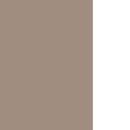
Hundeschulen,
Kurse oder Einzeltrainings besucht
haben.
Sie haben viel gelernt – und sind
trotzdem nicht wirklich
weitergekommen.
WARUM ?
Weil das Problem oft nicht beim Hund
liegt.
Und auch nicht bei der nächsten Methode.
Sondern dort, wo bisher kaum
hingeschaut wurde:
AUF DIE BEZIEHUNG
ZWISCHEN
MENSCH & HUND