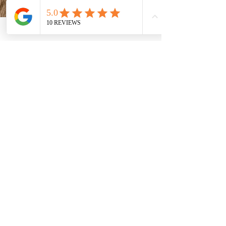
FÜR WEN IST MEIN
COACHING?
Für Menschen, die spüren:
dass „mehr Hundetraining“ nicht die
Lösung ist und dass ihr Hund längst
jedes Kommando beherrscht – aber
das Zusammenleben trotzdem
schwierig ist.
dass sie selbst irgendwo den
Schlüssel in der Hand haben