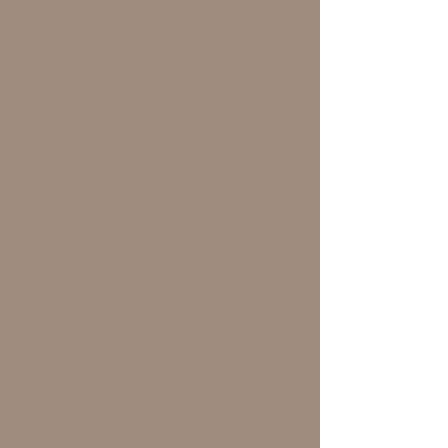
Ich zeige Dir nicht, was Du tun
musst.
Ich zeige Dir, welche Haltung
Dein Hund braucht,
um sich an Dir orientieren zu
können.
Das ist nicht einfach
Hundetraining.
Es ist ein Prozess zurück in
Verbindung,
Klarheit, Führung und Präsenz
Du bestimmst das Tempo.
Du entscheidest, wie weit Du
gehst.
Und Dein Hund zeigt Dir mit
jedem Schritt,
ob du wirklich bei Dir bist.