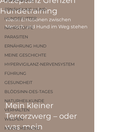
Akzeptanz Grenzen
AUFKLÄRUNG
Hundetraining
ERNÄHRUNG HUND
HUNDEFUTTER
Wenn Emotionen zwischen 
Mensch und Hund im Weg stehen
NÄHRSTOFFE
PARASITEN
ERNÄHRUNG HUND
MEINE GESCHICHTE
HYPERVIGILANZ-NERVENSYSTEM
FÜHRUNG
GESUNDHEIT
BLÖDSINN-DES-TAGES
NATURHEILKUNDE
Mein kleiner 
VERHALTEN
Terrorzwerg – oder 
WELPEN
was mein 
MEINE MEINUNG