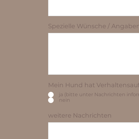
Spezielle Wünsche / Angabe
Mein Hund hat Verhaltensauff
ja (bitte unter Nachrichten info
nein
weitere Nachrichten