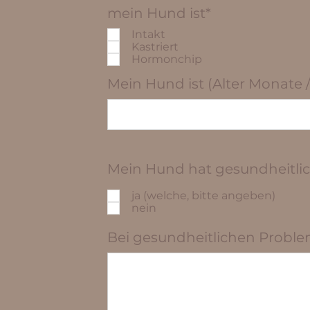
mein Hund ist*
Intakt
Kastriert
Hormonchip
Mein Hund ist (Alter Monate /
Mein Hund hat gesundheitli
ja (welche, bitte angeben)
nein
Bei gesundheitlichen Proble