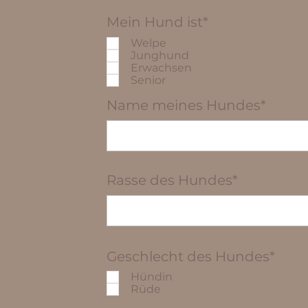
Mein Hund ist*
Welpe
Junghund
Erwachsen
Senior
Name meines Hundes*
Rasse des Hundes*
Geschlecht des Hundes*
Hündin
Rüde