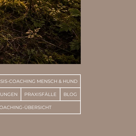
SIS-COACHING MENSCH & HUND
RUNGEN
PRAXISFÄLLE
BLOG
OACHING-ÜBERSICHT