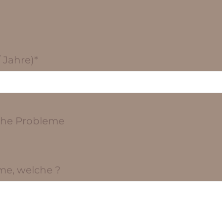
 Jahre)*
che Probleme
me, welche ?