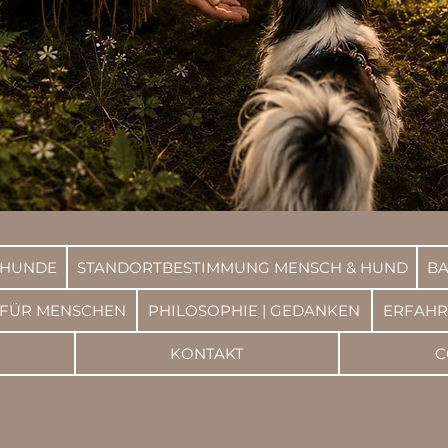
 HUNDE
STANDORTBESTIMMUNG MENSCH & HUND
BA
 FÜR MENSCHEN
PHILOSOPHIE | GEDANKEN
ERFAH
KONTAKT
C