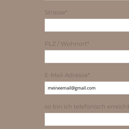
Strasse*
PLZ / Wohnort*
E-Mail-Adresse*
so bin ich telefonisch erreich