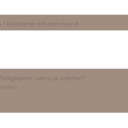
n / Probleme mit dem Hund
älligkeiten, wenn ja welche?*
rmieren)