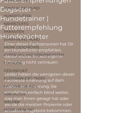
Futterempfehlungen
AUFKLÄRUNG
Dogsitter -
ERNÄHRUNG HUND
HUNDEFUTTER
Hundetrainer |
NÄHRSTOFFE
Futterempfehlung
PARASITEN
Hundezüchter
ERNÄHRUNG HUND
Einer dieser Fachpersonen hat Dir 
MEINE GESCHICHTE
ein Hundefutter empfohlen, 
HYPERVIGILANZ-NERVENSYSTEM
darauf würde ich aus eigener 
Erfahrung nicht vertrauen.
FÜHRUNG
GESUNDHEIT
Leider haben die wenigsten dieser 
BLÖDSINN-DES-TAGES
Fachleute Erfahrung auf dem 
NATURHEILKUNDE
Gebiet der Ernährung, Sie 
empfehlen einfach blind weiter, 
VERHALTEN
was man ihnen gesagt hat oder 
WELPEN
wo sie die meisten Prozente oder 
MEINE MEINUNG
attraktive Angebote bekommen. 