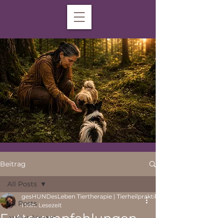
Beitrag
All Posts
gesHUNDesLeben Tiertherapie | Tierheilpraktiker | Ernährungsber
All Posts
1 Min. Lesezeit