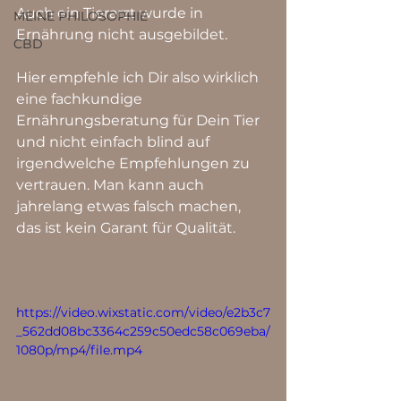
Auch ein Tierarzt wurde in 
MEINE PHILOSOPHIE
Ernährung nicht ausgebildet.
CBD
Hier empfehle ich Dir also wirklich 
eine fachkundige 
Ernährungsberatung für Dein Tier 
und nicht einfach blind auf 
irgendwelche Empfehlungen zu 
vertrauen. Man kann auch 
jahrelang etwas falsch machen, 
das ist kein Garant für Qualität.
https://video.wixstatic.com/video/e2b3c7
_562dd08bc3364c259c50edc58c069eba/
1080p/mp4/file.mp4